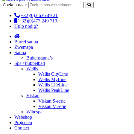
Zoeken naar:
(+32)(0)3 636 49 21
(+32)(0)477 240 719
Hulp nodig?
Barrel sauna
Zwemspa
Sauna
Buitensauna’s
Spa / bubbelbad
Wellis
Wellis CityLine
Wellis MyLine
Wellis LifeLine
Wellis PeakLine
Viskan
Viskan S-serie
Viskan V-serie
Wibespa
Webshop
Projecten
Contact