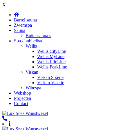
X
Barrel sauna
Zwemspa
Sauna
Buitensauna’s
Spa / bubbelbad
Wellis
Wellis CityLine
Wellis MyLine
Wellis LifeLine
Wellis PeakLine
Viskan
Viskan S-serie
Viskan V-serie
Wibespa
Webshop
Projecten
Contact