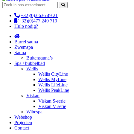
Zoeken
naar:
(+32)(0)3 636 49 21
(+32)(0)477 240 719
Hulp nodig?
Barrel sauna
Zwemspa
Sauna
Buitensauna’s
Spa / bubbelbad
Wellis
Wellis CityLine
Wellis MyLine
Wellis LifeLine
Wellis PeakLine
Viskan
Viskan S-serie
Viskan V-serie
Wibespa
Webshop
Projecten
Contact