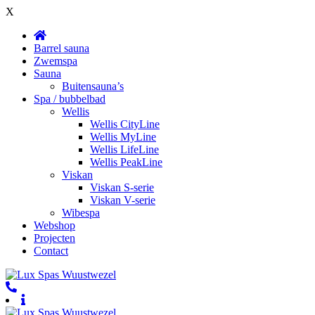
X
Barrel sauna
Zwemspa
Sauna
Buitensauna’s
Spa / bubbelbad
Wellis
Wellis CityLine
Wellis MyLine
Wellis LifeLine
Wellis PeakLine
Viskan
Viskan S-serie
Viskan V-serie
Wibespa
Webshop
Projecten
Contact