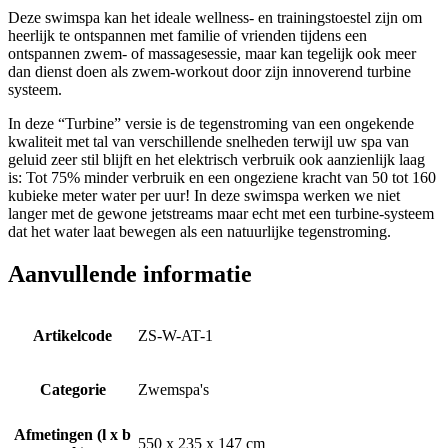
Deze swimspa kan het ideale wellness- en trainingstoestel zijn om
heerlijk te ontspannen met familie of vrienden tijdens een
ontspannen zwem- of massagesessie, maar kan tegelijk ook meer
dan dienst doen als zwem-workout door zijn innoverend turbine
systeem.
In deze “Turbine” versie is de tegenstroming van een ongekende
kwaliteit met tal van verschillende snelheden terwijl uw spa van
geluid zeer stil blijft en het elektrisch verbruik ook aanzienlijk laag
is: Tot 75% minder verbruik en een ongeziene kracht van 50 tot 160
kubieke meter water per uur! In deze swimspa werken we niet
langer met de gewone jetstreams maar echt met een turbine-systeem
dat het water laat bewegen als een natuurlijke tegenstroming.
Aanvullende informatie
Artikelcode
ZS-W-AT-1
Categorie
Zwemspa's
Afmetingen (l x b
550 x 235 x 147 cm