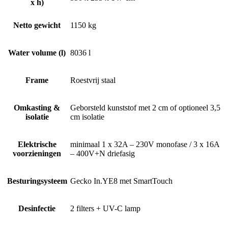
x h)
Netto gewicht
1150 kg
Water volume (l)
8036 l
Frame
Roestvrij staal
Omkasting &
Geborsteld kunststof met 2 cm of optioneel 3,5
isolatie
cm isolatie
Elektrische
minimaal 1 x 32A – 230V monofase / 3 x 16A
voorzieningen
– 400V+N driefasig
Besturingsysteem
Gecko In.YE8 met SmartTouch
Desinfectie
2 filters + UV-C lamp