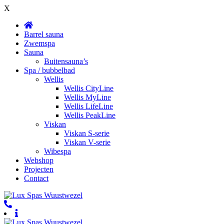
X
Barrel sauna
Zwemspa
Sauna
Buitensauna’s
Spa / bubbelbad
Wellis
Wellis CityLine
Wellis MyLine
Wellis LifeLine
Wellis PeakLine
Viskan
Viskan S-serie
Viskan V-serie
Wibespa
Webshop
Projecten
Contact