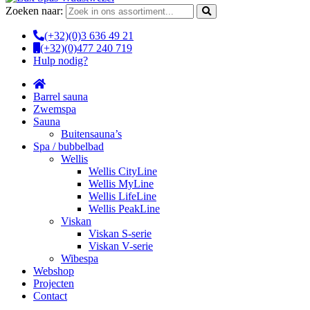
Zoeken naar:
(+32)(0)3 636 49 21
(+32)(0)477 240 719
Hulp nodig?
Barrel sauna
Zwemspa
Sauna
Buitensauna’s
Spa / bubbelbad
Wellis
Wellis CityLine
Wellis MyLine
Wellis LifeLine
Wellis PeakLine
Viskan
Viskan S-serie
Viskan V-serie
Wibespa
Webshop
Projecten
Contact