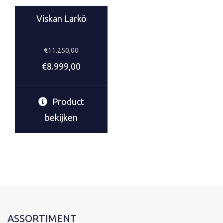
Viskan Larkö
€
11.250,00
Oorspronkelijke
Huidige
€
8.999,00
prijs
prijs
was:
is:
Product
€11.250,00.
€8.999,00.
bekijken
ASSORTIMENT