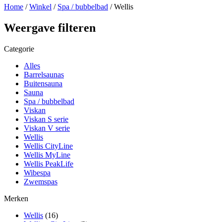
Home
/
Winkel
/
Spa / bubbelbad
/ Wellis
Weergave filteren
Categorie
Alles
Barrelsaunas
Buitensauna
Sauna
Spa / bubbelbad
Viskan
Viskan S serie
Viskan V serie
Wellis
Wellis CityLine
Wellis MyLine
Wellis PeakLife
Wibespa
Zwemspas
Merken
Wellis
(16)