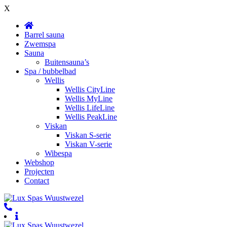
X
Barrel sauna
Zwemspa
Sauna
Buitensauna’s
Spa / bubbelbad
Wellis
Wellis CityLine
Wellis MyLine
Wellis LifeLine
Wellis PeakLine
Viskan
Viskan S-serie
Viskan V-serie
Wibespa
Webshop
Projecten
Contact