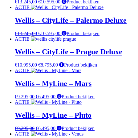
Oorspronkelijke
Huidige
€
13.245,00
€
10.595,00
Product bekijken
prijs
prijs
ACTIE
was:
is:
€13.245,00.
€10.595,00.
Wellis – CityLife – Palermo Deluxe
Oorspronkelijke
Huidige
€
13.245,00
€
10.595,00
Product bekijken
prijs
prijs
ACTIE
was:
is:
€13.245,00.
€10.595,00.
Wellis – CityLife – Prague Deluxe
Oorspronkelijke
Huidige
€
10.995,00
€
8.795,00
Product bekijken
prijs
prijs
ACTIE
was:
is:
€10.995,00.
€8.795,00.
Wellis – MyLine – Mars
Oorspronkelijke
Huidige
€
9.295,00
€
6.495,00
Product bekijken
prijs
prijs
ACTIE
was:
is:
€9.295,00.
€6.495,00.
Wellis – MyLine – Pluto
Oorspronkelijke
Huidige
€
9.295,00
€
6.495,00
Product bekijken
prijs
prijs
ACTIE