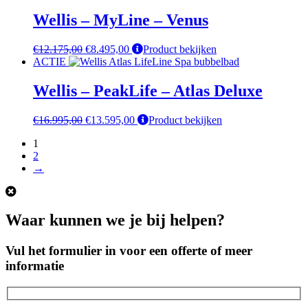
was:
is:
€9.295,00.
€6.495,00.
Wellis – MyLine – Venus
Oorspronkelijke
Huidige
€
12.175,00
€
8.495,00
Product bekijken
prijs
prijs
ACTIE
was:
is:
€12.175,00.
€8.495,00.
Wellis – PeakLife – Atlas Deluxe
Oorspronkelijke
Huidige
€
16.995,00
€
13.595,00
Product bekijken
prijs
prijs
1
was:
is:
2
€16.995,00.
€13.595,00.
→
Waar kunnen we je bij helpen?
Vul het formulier in voor een offerte of meer
informatie