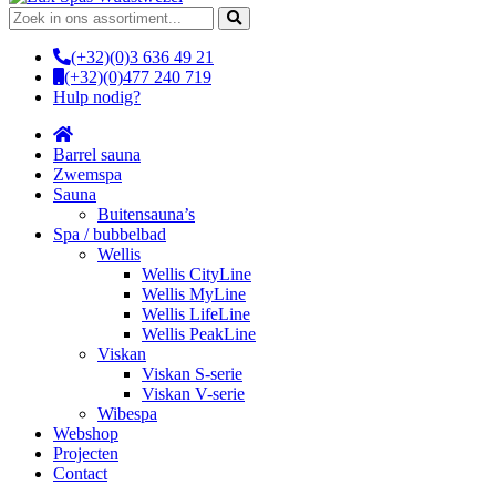
Zoeken
naar:
(+32)(0)3 636 49 21
(+32)(0)477 240 719
Hulp nodig?
Barrel sauna
Zwemspa
Sauna
Buitensauna’s
Spa / bubbelbad
Wellis
Wellis CityLine
Wellis MyLine
Wellis LifeLine
Wellis PeakLine
Viskan
Viskan S-serie
Viskan V-serie
Wibespa
Webshop
Projecten
Contact