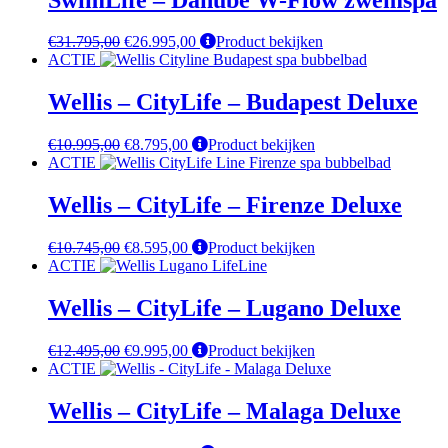
Oorspronkelijke
Huidige
€
31.795,00
€
26.995,00
Product bekijken
prijs
prijs
ACTIE
was:
is:
€31.795,00.
€26.995,00.
Wellis – CityLife – Budapest Deluxe
Oorspronkelijke
Huidige
€
10.995,00
€
8.795,00
Product bekijken
prijs
prijs
ACTIE
was:
is:
€10.995,00.
€8.795,00.
Wellis – CityLife – Firenze Deluxe
Oorspronkelijke
Huidige
€
10.745,00
€
8.595,00
Product bekijken
prijs
prijs
ACTIE
was:
is:
€10.745,00.
€8.595,00.
Wellis – CityLife – Lugano Deluxe
Oorspronkelijke
Huidige
€
12.495,00
€
9.995,00
Product bekijken
prijs
prijs
ACTIE
was:
is:
€12.495,00.
€9.995,00.
Wellis – CityLife – Malaga Deluxe