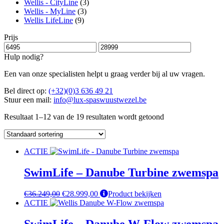
Wellis - CityLine
(3)
Wellis - MyLine
(3)
Wellis LifeLine
(9)
Prijs
Hulp nodig?
Een van onze specialisten helpt u graag verder bij al uw vragen.
Bel direct op:
(+32)(0)3 636 49 21
Stuur een mail:
info@lux-spaswuustwezel.be
Resultaat 1–12 van de 19 resultaten wordt getoond
ACTIE
SwimLife – Danube Turbine zwemspa
Oorspronkelijke
Huidige
€
36.249,00
€
28.999,00
Product bekijken
prijs
prijs
ACTIE
was:
is:
€36.249,00.
€28.999,00.
SwimLife – Danube W-Flow zwemspa